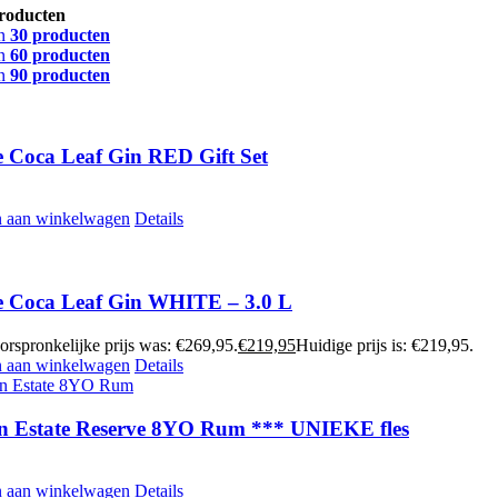
roducten
n
30 producten
n
60 producten
n
90 producten
 Coca Leaf Gin RED Gift Set
 aan winkelwagen
Details
 Coca Leaf Gin WHITE – 3.0 L
orspronkelijke prijs was: €269,95.
€
219,95
Huidige prijs is: €219,95.
 aan winkelwagen
Details
n Estate Reserve 8YO Rum *** UNIEKE fles
 aan winkelwagen
Details