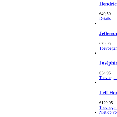
Hendric
€
49,50
Details
Jefferso
€
79,95
Toevoegen
Joséph
€
34,95
Toevoegen
Left Ho
€
129,95
Toevoegen
Niet op vo