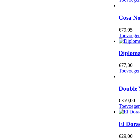
Cosa N
€
79,95
Toevoegen
Diplomat
€
77,30
Toevoegen
Double
€
359,00
Toevoegen
El Dora
€
29,00