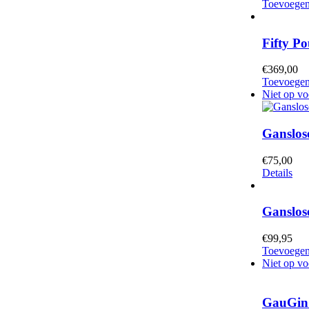
Toevoegen
Fifty P
€
369,00
Toevoegen
Niet op vo
Ganslose
€
75,00
Details
Ganslos
€
99,95
Toevoegen
Niet op vo
GauGin