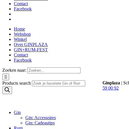
Contact
Facebook
Home
Webshop
Winkel
Over GINPLAZA
GIN+RUM-FEST
Contact
Facebook
Zoeken naar:
Ginplaza
| Sc
Products search
59 00 92
Gin
Gin: Accessoires
Gin: Cadeautips
Rum