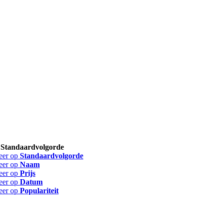
p
Standaardvolgorde
eer op
Standaardvolgorde
eer op
Naam
eer op
Prijs
eer op
Datum
eer op
Populariteit