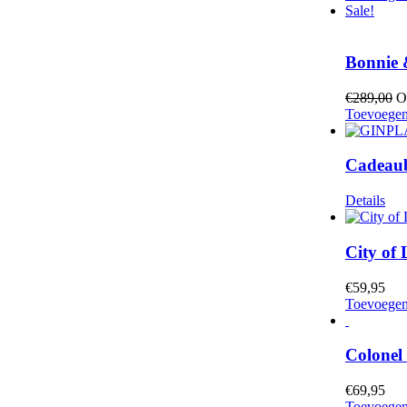
Sale!
Bonnie 
€
289,00
O
Toevoegen
Cadeau
Details
City of
€
59,95
Toevoegen
Colonel
€
69,95
Toevoegen