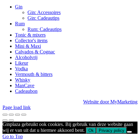
Gin
Gin: Accessoires
Gin: Cadeautips
Rum
Rum: Cadeautips
Tonic & mixers
Collector's items
Mini & Maxi
Calvados & Cognac
Alcoholvrij
Likeur
Vodka
Vermouth & bitters
Whisky
ManCave
Cadeaubon
Website door MyMarketing
Page load link
Ginplaza gebruikt ook cookies. Bij gebruik van deze website gaan
wij er van uit dat u hiermee akkoord bent.
Ok
Privacy policy
Go to Top