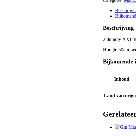
Categorie:
ManC
Beschrijvi
Bijkomend
Beschrijving
2 dummy XXL fle
Hoogte 50cm,
wo
Bijkomende i
Inhoud
Land van origi
Gerelatee