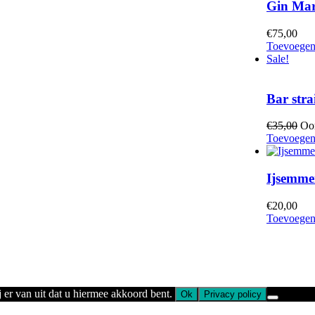
Gin Mar
€
75,00
Toevoegen
Sale!
Bar stra
€
35,00
Oor
Toevoegen
Ijsemmer
€
20,00
Toevoegen
 er van uit dat u hiermee akkoord bent.
Ok
Privacy policy