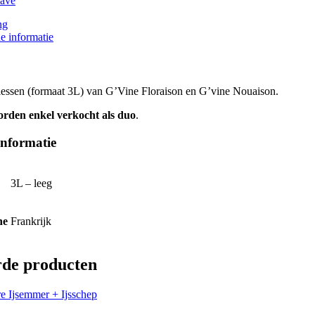
ave
ng
e informatie
ssen (formaat 3L) van G’Vine Floraison en G’vine Nouaison.
rden enkel verkocht als duo
.
nformatie
3L – leeg
ne
Frankrijk
rde producten