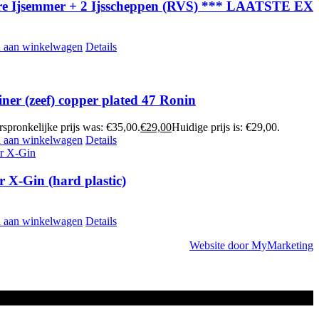
e Ijsemmer + 2 Ijsscheppen (RVS) *** LAATSTE EX
 aan winkelwagen
Details
iner (zeef) copper plated 47 Ronin
spronkelijke prijs was: €35,00.
€
29,00
Huidige prijs is: €29,00.
 aan winkelwagen
Details
 X-Gin (hard plastic)
 aan winkelwagen
Details
Website door MyMarketing