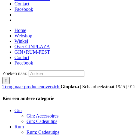
Contact
Facebook
Home
Webshop
Winkel
Over GINPLAZA
GIN+RUM-FEST
Contact
Facebook
Zoeken naar:
Terug naar productenoverzicht
Ginplaza
| Schaarbeekstraat 19/ 5 | 91
Kies een andere categorie
Gin
Gin: Accessoires
Gin: Cadeautips
Rum
Rum: Cadeautips